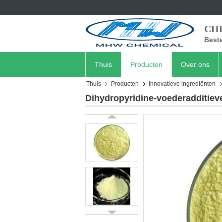
CH
Beste
Thuis
Producten
Over ons
Thuis
Producten
Innovatieve ingrediënten
Dihydropyridine-voederadditiev