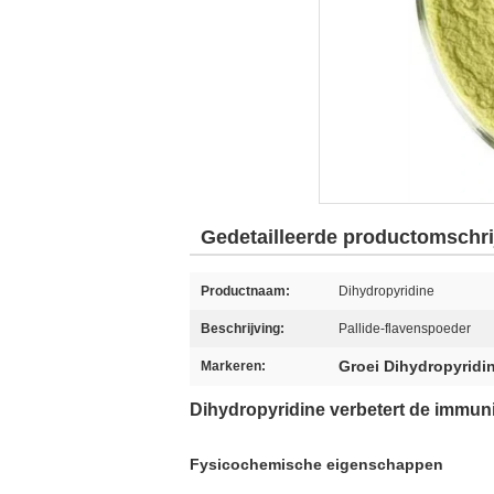
Gedetailleerde productomschri
Productnaam:
Dihydropyridine
Beschrijving:
Pallide-flavenspoeder
Groei Dihydropyridi
Markeren:
Dihydropyridine verbetert de immunit
Fysicochemische eigenschappen