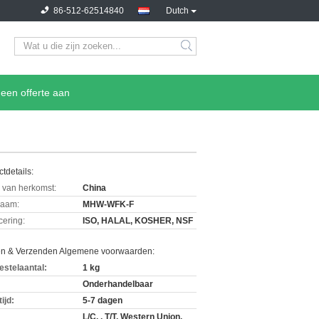
86-512-62514840
Dutch
een offerte aan
tdetails:
 van herkomst:
China
aam:
MHW-WFK-F
icering:
ISO, HALAL, KOSHER, NSF
en & Verzenden Algemene voorwaarden:
estelaantal:
1 kg
Onderhandelbaar
ijd:
5-7 dagen
L/C, , T/T, Western Union,