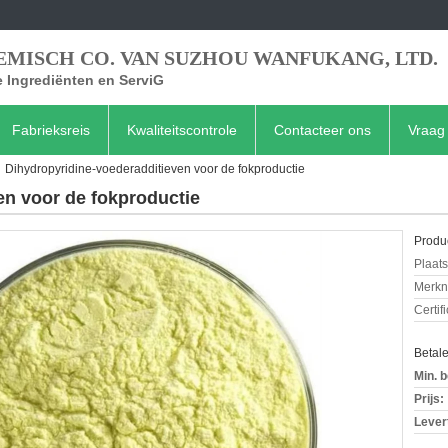
EMISCH CO. VAN SUZHOU WANFUKANG, LTD.
 Ingrediënten en ServiG
Fabrieksreis
Kwaliteitscontrole
Contacteer ons
Vraag 
Dihydropyridine-voederadditieven voor de fokproductie
en voor de fokproductie
Produc
Plaats
Merkn
Certif
Betal
Min. b
Prijs:
Levert