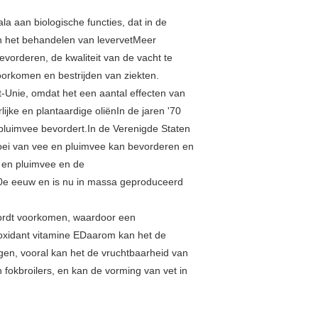
a aan biologische functies, dat in de
an het behandelen van levervetMeer
vorderen, de kwaliteit van de vacht te
oorkomen en bestrijden van ziekten.
-Unie, omdat het een aantal effecten van
lijke en plantaardige oliënIn de jaren '70
pluimvee bevordert.In de Verenigde Staten
groei van vee en pluimvee kan bevorderen en
e en pluimvee en de
 20e eeuw en is nu in massa geproduceerd
wordt voorkomen, waardoor een
tioxidant vitamine EDaarom kan het de
en, vooral kan het de vruchtbaarheid van
 fokbroilers, en kan de vorming van vet in