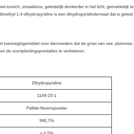
niet-toxisch, smaakloos, geleidelijk donkerder in het licht, gemakkelijk t
methyl-1,4-dihydropyridine is een dihydropyridinderivaat dat is getest op
eel toevoegingsmiddel voor diervoeders dat de groei van vee, pluimvee
en de voortplantingsprestaties te verbeteren.
Dihydropyridine
1149-23-1
Pallide-flavenspoeder
990,7%
≤ 0,5%