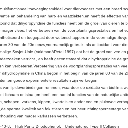
multifunctioneel toevoegingsmiddel voor diervoeders met een breed scal
entie en behandeling van hart- en vaatziekten.en heeft de effecten v
ond dat dihydropyridine de functies heeft om de groei van dieren te be
mager vlees, het verbeteren van de voortplantingsprestaties en het v
ynthetiseerd en toegepast door wetenschappers in de voormalige Sovjet
 jaren 30 van de 20e eeuw,voornamelijk gebruikt als antioxidant voor dier
malige Sovjet-Unie (ValdmanARetal.1997) dat het de groei van vee en 
onderzoeken verricht., en heeft geconstateerd dat dihydropyridine de 
en kan verbeteren,Verbetering van de voortplantingsprestaties van ve
r dihydropyridine in China begon in het begin van de jaren 80 van de
ten.en goede experimentele resultaten zijn verkregen.
es van lipideverbindingen remmen, waardoor de oxidatie van biofilms 
et lichaam ontstaat,en heeft een aantal functies van de natuurlijke an
, schapen, varkens, kippen, kwartels en ander vee en pluimvee verhog
,de sperma kwaliteit van fok stieren en het bevruchtingspercentage van
rhouding van mager karkassen verbeteren.
,
,
-40-8
High Purity 2-Iodophenol
Undenatured Type Il Collagen