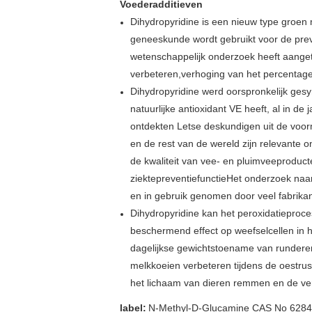
Voederadditieven
Dihydropyridine is een nieuw type groen 
geneeskunde wordt gebruikt voor de prev
wetenschappelijk onderzoek heeft aangeto
verbeteren,verhoging van het percentage 
Dihydropyridine werd oorspronkelijk ges
natuurlijke antioxidant VE heeft, al in de
ontdekten Letse deskundigen uit de voor
en de rest van de wereld zijn relevante 
de kwaliteit van vee- en pluimveeproduct
ziektepreventiefunctieHet onderzoek naa
en in gebruik genomen door veel fabrikan
Dihydropyridine kan het peroxidatieproc
beschermend effect op weefselcellen in h
dagelijkse gewichtstoename van runderen
melkkoeien verbeteren tijdens de oestrus
het lichaam van dieren remmen en de ve
label:
N-Methyl-D-Glucamine CAS No 6284