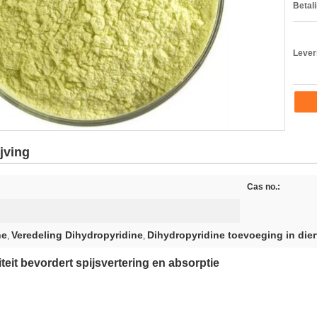
Betal
Lever
jving
Cas no.:
ne
Veredeling Dihydropyridine
Dihydropyridine toevoeging in die
,
,
eit bevordert spijsvertering en absorptie