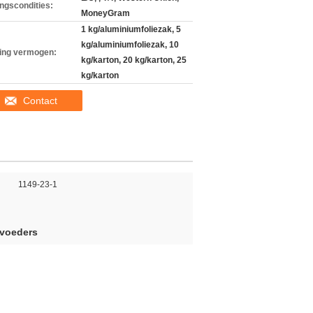
ingscondities:
MoneyGram
1 kg/aluminiumfoliezak, 5
kg/aluminiumfoliezak, 10
ing vermogen:
kg/karton, 20 kg/karton, 25
kg/karton
Contact
1149-23-1
rvoeders