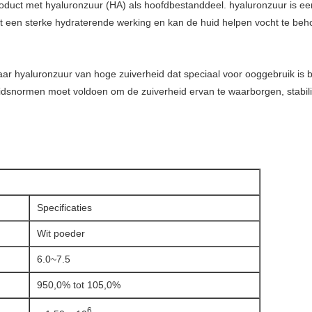
oduct met hyaluronzuur (HA) als hoofdbestanddeel. hyaluronzuur is ee
t een sterke hydraterende werking en kan de huid helpen vocht te behou
naar hyaluronzuur van hoge zuiverheid dat speciaal voor ooggebruik is b
idsnormen moet voldoen om de zuiverheid ervan te waarborgen, stabilitei
Specificaties
Wit poeder
6.0~7.5
950,0% tot 105,0%
6