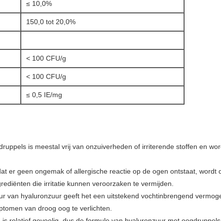
≤ 10,0%
150,0 tot 20,0%
< 100 CFU/g
< 100 CFU/g
≤ 0,5 IE/mg
ruppels is meestal vrij van onzuiverheden of irriterende stoffen en word
at er geen ongemak of allergische reactie op de ogen ontstaat, wordt 
diënten die irritatie kunnen veroorzaken te vermijden.
uur van hyaluronzuur geeft het een uitstekend vochtinbrengend vermog
tomen van droog oog te verlichten.
is relatief gevoelig, dus de formule van hyaluronzuur met oogdruppels i