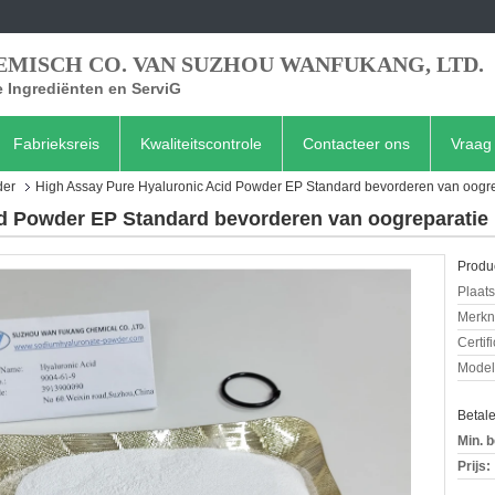
EMISCH CO. VAN SUZHOU WANFUKANG, LTD.
 Ingrediënten en ServiG
Fabrieksreis
Kwaliteitscontrole
Contacteer ons
Vraag 
der
High Assay Pure Hyaluronic Acid Powder EP Standard bevorderen van oogre
id Powder EP Standard bevorderen van oogreparatie
Produc
Plaats
Merkn
Certif
Mode
Betal
Min. b
Prijs: