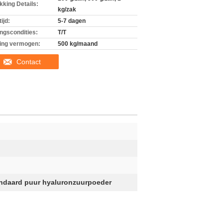
kking Details:
kg/zak
ijd:
5-7 dagen
ingscondities:
T/T
ing vermogen:
500 kg/maand
Contact
ndaard puur hyaluronzuurpoeder