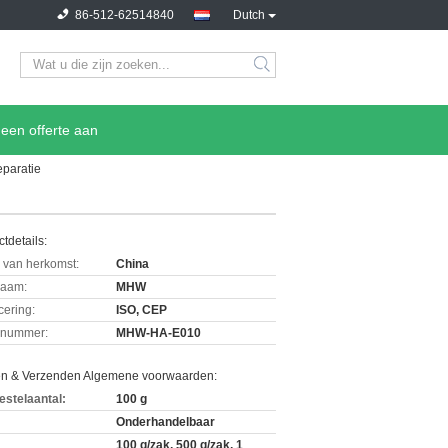
86-512-62514840
Dutch
een offerte aan
paratie
tdetails:
 van herkomst:
China
aam:
MHW
icering:
ISO, CEP
lnummer:
MHW-HA-E010
en & Verzenden Algemene voorwaarden:
estelaantal:
100 g
Onderhandelbaar
100 g/zak, 500 g/zak, 1