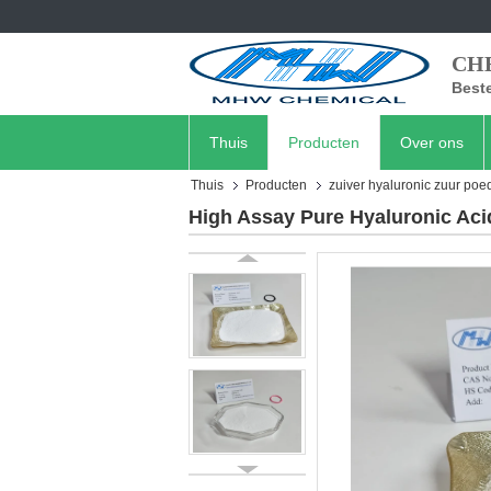
CH
Beste
Thuis
Producten
Over ons
Thuis
Producten
zuiver hyaluronic zuur poe
High Assay Pure Hyaluronic Ac