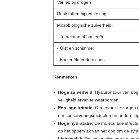
Verlies bij drogen
Reststoffen bij ontsteking
Microbiologische zuiverheid:
- Totaal aantal bacteriën
- Gist en schimmel
- Bacteriële endotoxines
Kenmerken
Hoge zuiverheid
: Hyaluronzuur van oogd
veiligheid ervan te waarborgen.
Een lage irritatie
: Om ervoor te zorgen d
om conserveringsmiddelen en andere ingre
Hoge hydratatie
: De moleculaire struct
op het oppervlak van het oog om de symp
Lichamelijk
: De conjunctiva van de ogen 