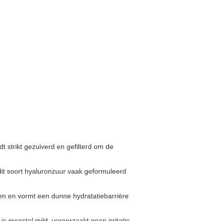
t strikt gezuiverd en gefilterd om de
dit soort hyaluronzuur vaak geformuleerd
en en vormt een dunne hydratatiebarrière
s meestal mild, veroorzaakt geen irritatie