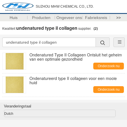
SUZHOU MHW CHEMICAL CO., LTD.
Huis
Producten
Ongeveer ons
Fabrieksreis
>>
undenatured type il collagen
Kwaliteit
supplier.
(2)
Ondenatured Type II Collageen Ontsluit het geheim
van een optimale gezondheid
Onderzoek nu
Ondenatureerd type II collageen voor een mooie
huid
Onderzoek nu
Veranderingstaal
Dutch